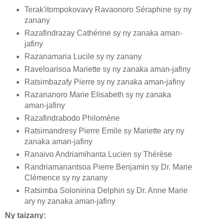
Terak'itompokovavy Ravaonoro Séraphine sy ny
zanany
Razafindrazay Cathérine sy ny zanaka aman-
jafiny
Razanamaria Lucile sy ny zanany
Raveloarisoa Mariette sy ny zanaka aman-jafiny
Ratsimbazafy Pierre sy ny zanaka aman-jafiny
Razananoro Marie Elisabeth sy ny zanaka
aman-jafiny
Razafindrabodo Philomène
Ratsimandresy Pierre Emile sy Mariette ary ny
zanaka aman-jafiny
Ranaivo Andriamihanta Lucien sy Thérèse
Randriamanantsoa Pierre Benjamin sy Dr. Marie
Clémence sy ny zanany
Ratsimba Solonirina Delphin sy Dr. Anne Marie
ary ny zanaka aman-jafiny
Ny taizany: