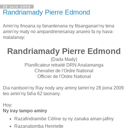
28 juin 2009
Randriamady Pierre Edmond
Amin'ny finoana sy fanantenana ny fitsanganan'ny tena
amin'ny maty no ampandrenesanay anareo fa ny hava-
malalanay:
Randriamady Pierre Edmond
(Dada Mady)
Planificateur retraité DRN Analamanga
Chevalier de l'Ordre National
Officier de l'Ordre National
Dia nantsoin'ny Ray nody any aminy tamin'ny 28 jiona 2009
teo amin'ny faha 62 taonany.
Hoy:
Ny iray tampo aminy
Razafindrainibe Céline sy ny zanaka aman-jafiny
Razanatsimba Henriette