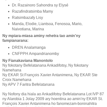
Dr. Razainoro Sahondra sy Elysé
Razafindratsimba Mamy
Ratsimbazafy Lisy
Manda, Elodie, Liantsoa, Fenosoa, Mario,
Naivotiana, Marina
Ny mpiara-miasa aminy rehetra tao amin'ny
fampianarana:
DREN Analamanga
CNFPPH Ampandrianomby
Ny Fianakaviana Manontolo
Ny fokotany Befelatanana Ankadifotsy, Ny fokotany
Namehana
Ny EKAR St François Xavier Antanimena, Ny EKAR Ste
Croix Namehana
Ny APV 7 Faritra Befelatanana
Ny Nofony dia hiala ao Ankadifotsy Befelatanana Lot IVP 87
ny Alarobia 1 Jolay 2009 ary hoentina ao amin'ny EKAR St.
François Xavier Antanimena ho fanomezam-boninahitra